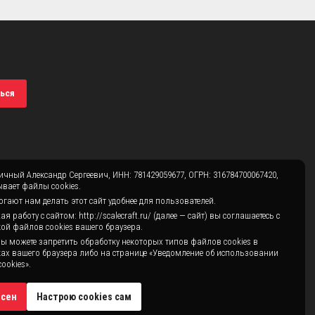
ься
чный Александр Сергеевич, ИНН: 781429059677, ОГРН: 316784700067420,
вает файлы cookies.
гают нам делать этот сайт удобнее для пользователей.
 работу с сайтом: http://scalecraft.ru/ (далее — сайт) вы соглашаетесь с
ой файлов cookies вашего браузера.
ы можете запретить обработку некоторых типов файлов cookies в
ах вашего браузера либо на странице «Уведомление об использовании
ookies».
асен
Настрою cookies сам