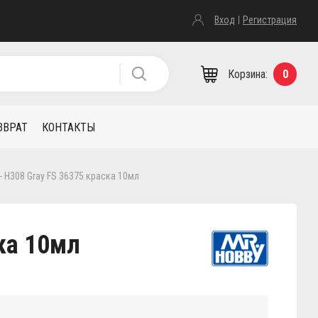
Вход
Регистрация
Корзина:
0
ЗВРАТ
КОНТАКТЫ
- H308 Gray FS 36375 краска 10мл
ска 10мл