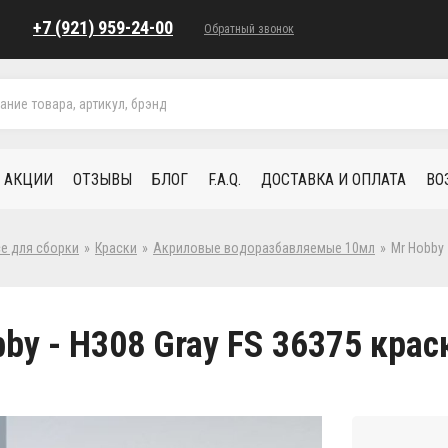
+7 (921) 959-24-00
Обратный звонок
АКЦИИ
ОТЗЫВЫ
БЛОГ
F.A.Q.
ДОСТАВКА И ОПЛАТА
ВО
се для сборки
»
Краски
»
Акриловые водоразбавляемые 10мл
»
Mr Hobby 
by - H308 Gray FS 36375 кра