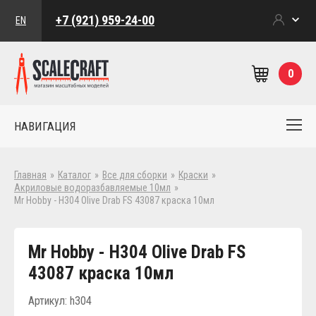
+7 (921) 959-24-00
EN
0
НАВИГАЦИЯ
Главная
»
Каталог
»
Все для сборки
»
Краски
»
Акриловые водоразбавляемые 10мл
»
Mr Hobby - H304 Olive Drab FS 43087 краска 10мл
Mr Hobby - H304 Olive Drab FS
43087 краска 10мл
Артикул: h304