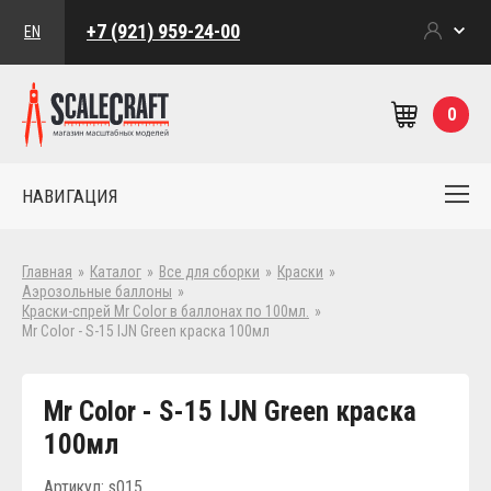
+7 (921) 959-24-00
EN
0
НАВИГАЦИЯ
Главная
»
Каталог
»
Все для сборки
»
Краски
»
Аэрозольные баллоны
»
Краски-спрей Mr Color в баллонах по 100мл.
»
Mr Color - S-15 IJN Green краска 100мл
Mr Color - S-15 IJN Green краска
100мл
Артикул: s015