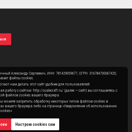
ься
чный Александр Сергеевич, ИНН: 781429059677, ОГРН: 316784700067420,
вает файлы cookies.
гают нам делать этот сайт удобнее для пользователей.
 работу с сайтом: http://scalecraft.ru/ (далее — сайт) вы соглашаетесь с
ой файлов cookies вашего браузера.
ы можете запретить обработку некоторых типов файлов cookies в
ах вашего браузера либо на странице «Уведомление об использовании
ookies».
асен
Настрою cookies сам