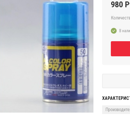
980 Р
Количест
В нали
ХАРАКТЕРИС
Производите