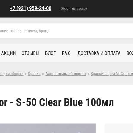
+7 (921) 959-24-00
Обратный звонок
АКЦИИ
ОТЗЫВЫ
БЛОГ
F.A.Q.
ДОСТАВКА И ОПЛАТА
ВО
се для сборки
»
Краски
»
Аэрозольные баллоны
»
Краски-спрей Mr Color 
or - S-50 Clear Blue 100мл