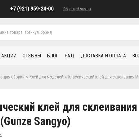
+7 (921) 959-24-00
Обратный звонок
АКЦИИ
ОТЗЫВЫ
БЛОГ
F.A.Q.
ДОСТАВКА И ОПЛАТА
ВО
се для сборки
»
Клей для моделей
»
Классический клей для склеивания Mr.
ческий клей для склеивания 
(Gunze Sangyo)
4