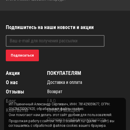
Подпишитесь на наши новости и акции
Подписаться
Акции
ПОКУПАТЕЛЯМ
О нас
Доставка и оплата
Отзывы
Возврат
Блог
F.A.Q.
ИП Пшеничный Александр Сергеевич, ИНН: 781429059677, ОГРН:
316784700067420, обрабатывает файлы cookies.
Контакты
ИНФОРМАЦИЯ
Они помогают нам делать этот сайт удобнее для пользователей.
Политика конфиденциальности
Продолжая работу с сайтом: http://scalecraft.ru/ (далее — сайт) вы
соглашаетесь с обработкой файлов cookies вашего браузера.