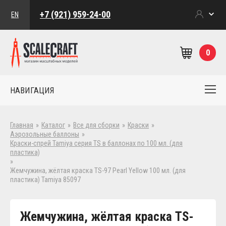
+7 (921) 959-24-00
EN
0
НАВИГАЦИЯ
Главная
»
Каталог
»
Все для сборки
»
Краски
»
Аэрозольные баллоны
»
Краски-спрей Tamiya серия TS в баллонах по 100 мл. (для
пластика)
»
Жемчужина, жёлтая краска TS-97 Pearl Yellow 100 мл. (для
пластика) Tamiya 85097
Жемчужина, жёлтая краска TS-