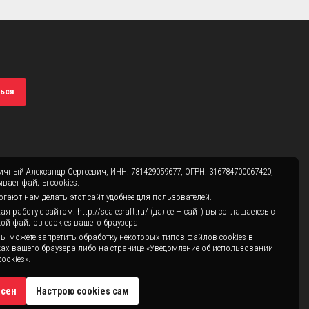
ься
чный Александр Сергеевич, ИНН: 781429059677, ОГРН: 316784700067420,
вает файлы cookies.
гают нам делать этот сайт удобнее для пользователей.
 работу с сайтом: http://scalecraft.ru/ (далее — сайт) вы соглашаетесь с
ой файлов cookies вашего браузера.
ы можете запретить обработку некоторых типов файлов cookies в
ах вашего браузера либо на странице «Уведомление об использовании
ookies».
асен
Настрою cookies сам