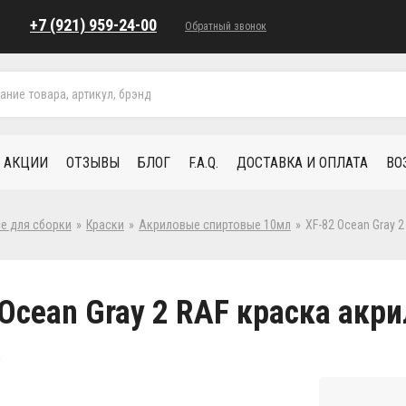
+7 (921) 959-24-00
Обратный звонок
АКЦИИ
ОТЗЫВЫ
БЛОГ
F.A.Q.
ДОСТАВКА И ОПЛАТА
ВО
се для сборки
»
Краски
»
Акриловые спиртовые 10мл
»
XF-82 Ocean Gray 2
Ocean Gray 2 RAF краска акри
2