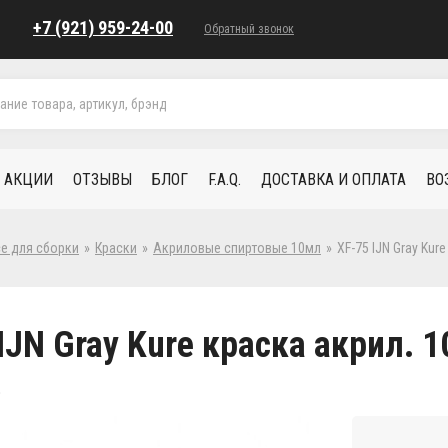
+7 (921) 959-24-00
Обратный звонок
АКЦИИ
ОТЗЫВЫ
БЛОГ
F.A.Q.
ДОСТАВКА И ОПЛАТА
ВО
се для сборки
»
Краски
»
Акриловые спиртовые 10мл
»
XF-75 IJN Gray Kur
IJN Gray Kure краска акрил. 
5