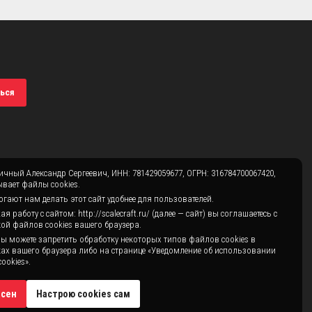
ься
чный Александр Сергеевич, ИНН: 781429059677, ОГРН: 316784700067420,
вает файлы cookies.
гают нам делать этот сайт удобнее для пользователей.
 работу с сайтом: http://scalecraft.ru/ (далее — сайт) вы соглашаетесь с
ой файлов cookies вашего браузера.
ы можете запретить обработку некоторых типов файлов cookies в
ах вашего браузера либо на странице «Уведомление об использовании
ookies».
асен
Настрою cookies сам