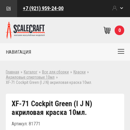
+7 (921) 959-24-00
EN
0
НАВИГАЦИЯ
Главная
»
Каталог
»
Все для сборки
»
Краски
»
Акриловые спиртовые 10мл
»
XF-71 Cockpit Green (I J N) акриловая краска 10мл.
XF-71 Cockpit Green (I J N)
акриловая краска 10мл.
Артикул: 81771