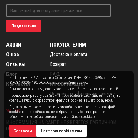
Подписаться
Акции
ПОКУПАТЕЛЯМ
О нас
Доставка и оплата
Отзывы
Возврат
Блог
F.A.Q.
ИП Пшеничный Александр Сергеевич, ИНН: 781429059677, ОГРН:
316784700067420, обрабатывает файлы cookies.
Контакты
ИНФОРМАЦИЯ
Они помогают нам делать этот сайт удобнее для пользователей.
Политика конфиденциальности
Продолжая работу с сайтом: http://scalecraft.ru/ (далее — сайт) вы
соглашаетесь с обработкой файлов cookies вашего браузера.
Однако вы можете запретить обработку некоторых типов файлов
cookies в настройках вашего браузера либо на странице
«Уведомление об использовании файлов cookies».
ИНФОРМАЦИЯ НА САЙТЕ НЕ ЯВЛЯЕТСЯ ПУБЛИЧНОЙ
ОФЕРТОЙ.
Согласен
Настрою cookies сам