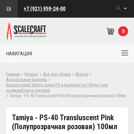
+7 (921) 959-24-00
EN
0
НАВИГАЦИЯ
Главная
»
Каталог
»
Все для сборки
»
Краски
»
Аэрозольные баллоны
»
Краски-спрей Tamiya серия PS в баллонах по 100 мл (для
поликарбоната лексана)
»
Tamiya - PS-40 Transluscent Pink (Полупрозрачная розовая) 100мл
Tamiya - PS-40 Transluscent Pink
(Полупрозрачная розовая) 100мл