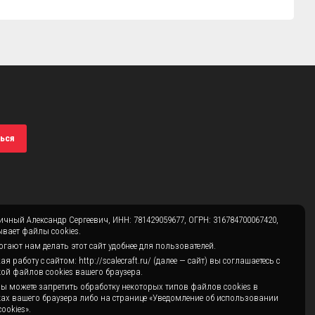
ься
чный Александр Сергеевич, ИНН: 781429059677, ОГРН: 316784700067420,
вает файлы cookies.
гают нам делать этот сайт удобнее для пользователей.
 работу с сайтом: http://scalecraft.ru/ (далее — сайт) вы соглашаетесь с
ой файлов cookies вашего браузера.
ы можете запретить обработку некоторых типов файлов cookies в
ах вашего браузера либо на странице «Уведомление об использовании
ookies».