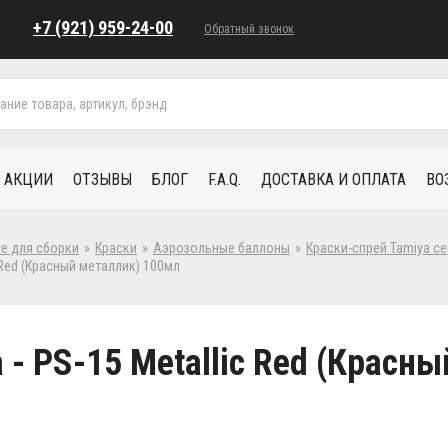
+7 (921) 959-24-00
Обратный звонок
АКЦИИ
ОТЗЫВЫ
БЛОГ
F.A.Q.
ДОСТАВКА И ОПЛАТА
ВО
се для сборки
»
Краски
»
Аэрозольные баллоны
»
Краски-спрей Tamiya се
c Red (Красный металлик) 100мл
 - PS-15 Metallic Red (Красн