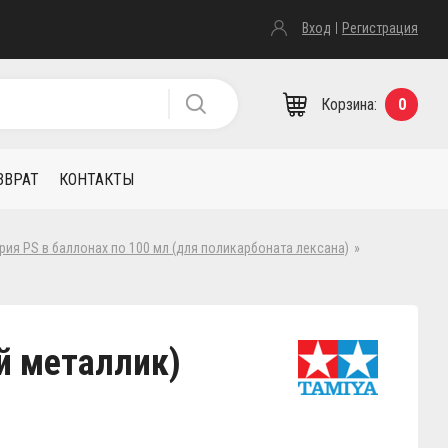
Вход
Регистрация
Корзина:
0
ЗВРАТ
КОНТАКТЫ
рия PS в баллонах по 100 мл (для поликарбоната лексана)
»
ый металлик)