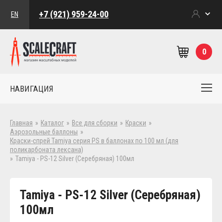
+7 (921) 959-24-00
EN
0
НАВИГАЦИЯ
Главная
»
Каталог
»
Все для сборки
»
Краски
»
Аэрозольные баллоны
»
Краски-спрей Tamiya серия PS в баллонах по 100 мл (для
поликарбоната лексана)
»
Tamiya - PS-12 Silver (Серебряная) 100мл
Tamiya - PS-12 Silver (Серебряная)
100мл