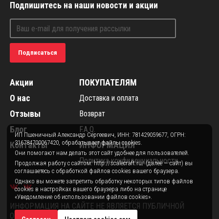
Подпишитесь на наши новости и акции
Подписаться
Акции
ПОКУПАТЕЛЯМ
О нас
Доставка и оплата
Отзывы
Возврат
Блог
F.A.Q.
ИП Пшеничный Александр Сергеевич, ИНН: 781429059677, ОГРН:
316784700067420, обрабатывает файлы cookies.
Контакты
ИНФОРМАЦИЯ
Они помогают нам делать этот сайт удобнее для пользователей.
Политика конфиденциальности
Продолжая работу с сайтом: http://scalecraft.ru/ (далее — сайт) вы
соглашаетесь с обработкой файлов cookies вашего браузера.
Однако вы можете запретить обработку некоторых типов файлов
cookies в настройках вашего браузера либо на странице
«Уведомление об использовании файлов cookies».
ИНФОРМАЦИЯ НА САЙТЕ НЕ ЯВЛЯЕТСЯ ПУБЛИЧНОЙ
ОФЕРТОЙ.