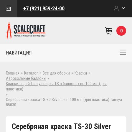
+7 (921) 959-24-00
EN
0
НАВИГАЦИЯ
Главная
»
Каталог
»
Все для сборки
»
Краски
»
Аэрозольные баллоны
»
Краски-спрей Tamiya серия TS в баллонах по 100 мл. (для
пластика)
»
Серебряная краска TS-30 Silver Leaf 100 мл. (для пластика) Tamiya
85030
Серебряная краска TS-30 Silver