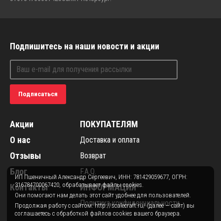
Подпишитесь на наши новости и акции
Подписаться
Акции
ПОКУПАТЕЛЯМ
О нас
Доставка и оплата
Отзывы
Возврат
Блог
F.A.Q.
ИП Пшеничный Александр Сергеевич, ИНН: 781429059677, ОГРН:
316784700067420, обрабатывает файлы cookies.
Контакты
ИНФОРМАЦИЯ
Они помогают нам делать этот сайт удобнее для пользователей.
Политика конфиденциальности
Продолжая работу с сайтом: http://scalecraft.ru/ (далее — сайт) вы
соглашаетесь с обработкой файлов cookies вашего браузера.