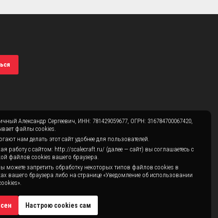
ься
чный Александр Сергеевич, ИНН: 781429059677, ОГРН: 316784700067420,
вает файлы cookies.
гают нам делать этот сайт удобнее для пользователей.
 работу с сайтом: http://scalecraft.ru/ (далее — сайт) вы соглашаетесь с
ой файлов cookies вашего браузера.
ы можете запретить обработку некоторых типов файлов cookies в
ах вашего браузера либо на странице «Уведомление об использовании
ookies».
асен
Настрою cookies сам