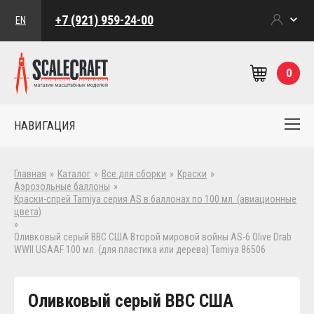
+7 (921) 959-24-00
EN
0
НАВИГАЦИЯ
Главная
»
Каталог
»
Все для сборки
»
Краски
»
Аэрозольные баллоны
»
Краски-спрей Tamiya серия AS в баллонах по 100 мл. (авиационные
цвета)
»
Оливковый серый ВВС США Второй мировой войны AS-6 Olive Drab
WWII USAAF 100 мл. (для пластика или дерева) Tamiya 86506
Оливковый серый ВВС США