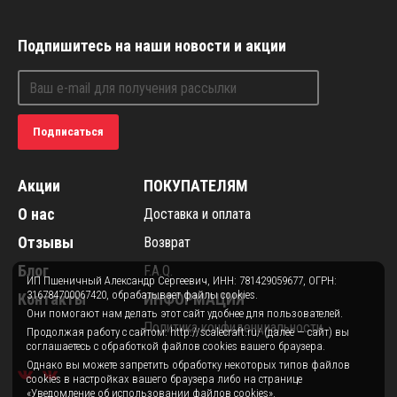
Подпишитесь на наши новости и акции
Подписаться
Акции
ПОКУПАТЕЛЯМ
О нас
Доставка и оплата
Отзывы
Возврат
Блог
F.A.Q.
ИП Пшеничный Александр Сергеевич, ИНН: 781429059677, ОГРН:
316784700067420, обрабатывает файлы cookies.
Контакты
ИНФОРМАЦИЯ
Они помогают нам делать этот сайт удобнее для пользователей.
Политика конфиденциальности
Продолжая работу с сайтом: http://scalecraft.ru/ (далее — сайт) вы
соглашаетесь с обработкой файлов cookies вашего браузера.
Однако вы можете запретить обработку некоторых типов файлов
cookies в настройках вашего браузера либо на странице
«Уведомление об использовании файлов cookies».