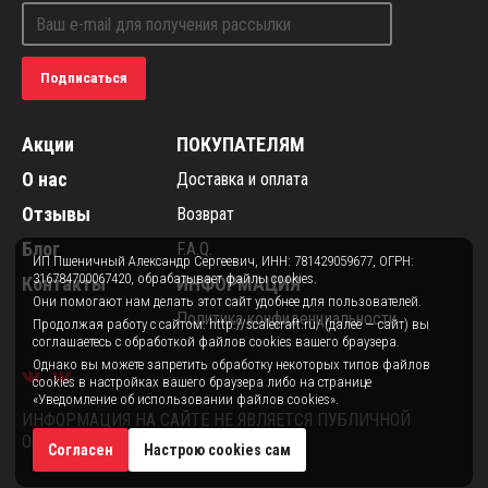
Подписаться
Акции
ПОКУПАТЕЛЯМ
О нас
Доставка и оплата
Отзывы
Возврат
Блог
F.A.Q.
ИП Пшеничный Александр Сергеевич, ИНН: 781429059677, ОГРН:
316784700067420, обрабатывает файлы cookies.
Контакты
ИНФОРМАЦИЯ
Они помогают нам делать этот сайт удобнее для пользователей.
Политика конфиденциальности
Продолжая работу с сайтом: http://scalecraft.ru/ (далее — сайт) вы
соглашаетесь с обработкой файлов cookies вашего браузера.
Однако вы можете запретить обработку некоторых типов файлов
cookies в настройках вашего браузера либо на странице
«Уведомление об использовании файлов cookies».
ИНФОРМАЦИЯ НА САЙТЕ НЕ ЯВЛЯЕТСЯ ПУБЛИЧНОЙ
ОФЕРТОЙ.
Согласен
Настрою cookies сам