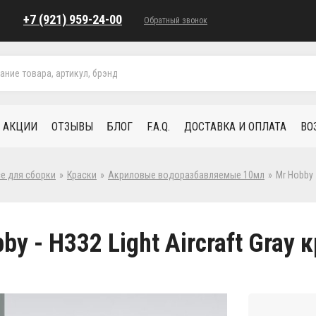
+7 (921) 959-24-00
Обратный звонок
АКЦИИ
ОТЗЫВЫ
БЛОГ
F.A.Q.
ДОСТАВКА И ОПЛАТА
ВО
се для сборки
»
Краски
»
Акриловые водоразбавляемые 10мл
»
Mr Hobby 
by - H332 Light Aircraft Gray