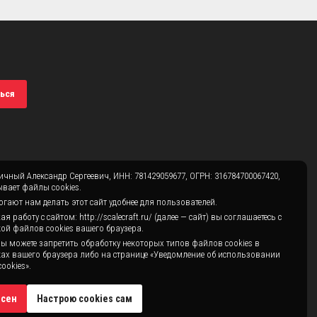
ься
чный Александр Сергеевич, ИНН: 781429059677, ОГРН: 316784700067420,
вает файлы cookies.
гают нам делать этот сайт удобнее для пользователей.
 работу с сайтом: http://scalecraft.ru/ (далее — сайт) вы соглашаетесь с
ой файлов cookies вашего браузера.
ы можете запретить обработку некоторых типов файлов cookies в
ах вашего браузера либо на странице «Уведомление об использовании
ookies».
асен
Настрою cookies сам