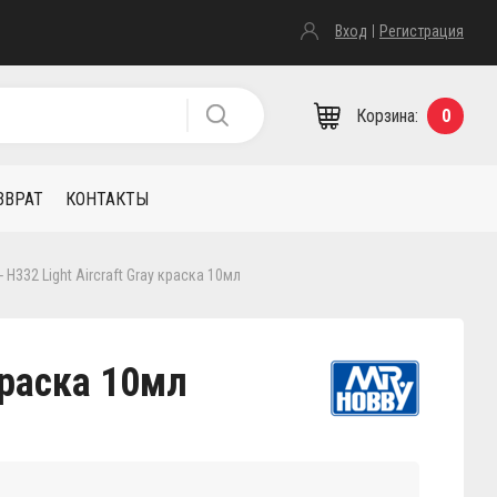
Вход
Регистрация
Корзина:
0
ЗВРАТ
КОНТАКТЫ
- H332 Light Aircraft Gray краска 10мл
 краска 10мл