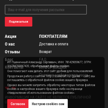
Подписаться
Акции
ПОКУПАТЕЛЯМ
О нас
Доставка и оплата
Отзывы
Возврат
Блог
F.A.Q.
ИП Пшеничный Александр Сергеевич, ИНН: 781429059677, ОГРН:
316784700067420, обрабатывает файлы cookies.
Контакты
ИНФОРМАЦИЯ
Они помогают нам делать этот сайт удобнее для пользователей.
Политика конфиденциальности
Продолжая работу с сайтом: http://scalecraft.ru/ (далее — сайт) вы
соглашаетесь с обработкой файлов cookies вашего браузера.
Однако вы можете запретить обработку некоторых типов файлов
cookies в настройках вашего браузера либо на странице
«Уведомление об использовании файлов cookies».
ИНФОРМАЦИЯ НА САЙТЕ НЕ ЯВЛЯЕТСЯ ПУБЛИЧНОЙ
ОФЕРТОЙ.
Согласен
Настрою cookies сам