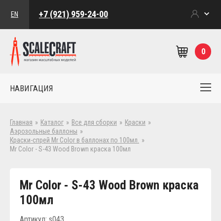
+7 (921) 959-24-00
EN
0
НАВИГАЦИЯ
Главная
»
Каталог
»
Все для сборки
»
Краски
»
Аэрозольные баллоны
»
Краски-спрей Mr Color в баллонах по 100мл.
»
Mr Color - S-43 Wood Brown краска 100мл
Mr Color - S-43 Wood Brown краска
100мл
Артикул: s043