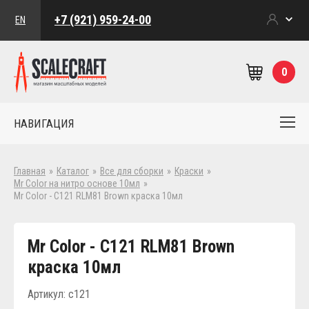
+7 (921) 959-24-00
EN
0
НАВИГАЦИЯ
Главная
»
Каталог
»
Все для сборки
»
Краски
»
Mr Color на нитро основе 10мл
»
Mr Color - C121 RLM81 Brown краска 10мл
Mr Color - C121 RLM81 Brown
краска 10мл
Артикул: c121