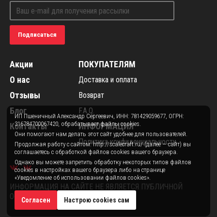
Подписаться
Акции
ПОКУПАТЕЛЯМ
О нас
Доставка и оплата
Отзывы
Возврат
Блог
F.A.Q.
ИП Пшеничный Александр Сергеевич, ИНН: 781429059677, ОГРН:
316784700067420, обрабатывает файлы cookies.
Контакты
ИНФОРМАЦИЯ
Они помогают нам делать этот сайт удобнее для пользователей.
Политика конфиденциальности
Продолжая работу с сайтом: http://scalecraft.ru/ (далее — сайт) вы
соглашаетесь с обработкой файлов cookies вашего браузера.
Однако вы можете запретить обработку некоторых типов файлов
cookies в настройках вашего браузера либо на странице
«Уведомление об использовании файлов cookies».
ИНФОРМАЦИЯ НА САЙТЕ НЕ ЯВЛЯЕТСЯ ПУБЛИЧНОЙ
ОФЕРТОЙ.
Согласен
Настрою cookies сам