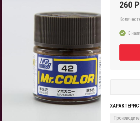
260 Р
Количест
В нали
ХАРАКТЕРИС
Производите