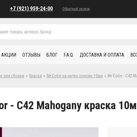
+7 (921) 959-24-00
Обратный звонок
АКЦИИ
ОТЗЫВЫ
БЛОГ
F.A.Q.
ДОСТАВКА И ОПЛАТА
ВО
се для сборки
»
Краски
»
Mr Color на нитро основе 10мл
»
Mr Color - C42 
or - C42 Mahogany краска 10