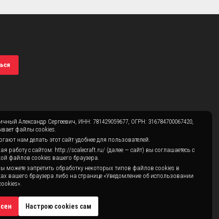
ься
чный Александр Сергеевич, ИНН: 781429059677, ОГРН: 316784700067420,
вает файлы cookies.
гают нам делать этот сайт удобнее для пользователей.
 работу с сайтом: http://scalecraft.ru/ (далее — сайт) вы соглашаетесь с
ой файлов cookies вашего браузера.
ы можете запретить обработку некоторых типов файлов cookies в
ах вашего браузера либо на странице «Уведомление об использовании
ookies».
асен
Настрою cookies сам