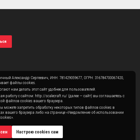
ься
чный Александр Сергеевич, ИНН: 781429059677, ОГРН: 316784700067420,
вает файлы cookies.
гают нам делать этот сайт удобнее для пользователей.
 работу с сайтом: http://scalecraft.ru/ (далее — сайт) вы соглашаетесь с
ой файлов cookies вашего браузера.
ы можете запретить обработку некоторых типов файлов cookies в
ах вашего браузера либо на странице «Уведомление об использовании
ookies».
асен
Настрою cookies сам