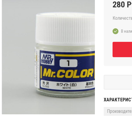
280 Р
Количест
В нали
ХАРАКТЕРИС
Производите