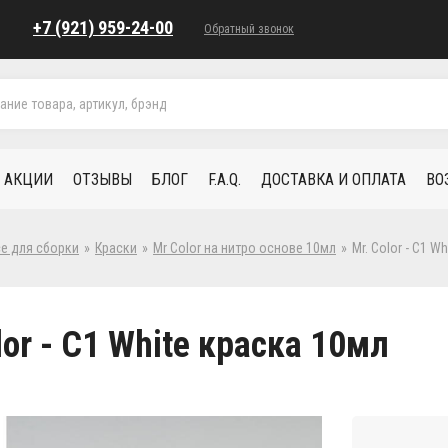
+7 (921) 959-24-00
Обратный звонок
АКЦИИ
ОТЗЫВЫ
БЛОГ
F.A.Q.
ДОСТАВКА И ОПЛАТА
ВО
се для сборки
»
Краски
»
Mr Color на нитро основе 10мл
»
Mr. Color - C1 W
lor - C1 White краска 10мл