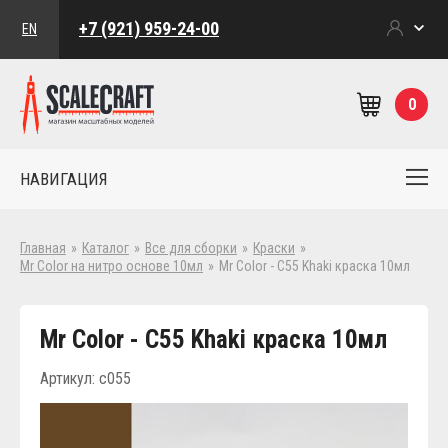
+7 (921) 959-24-00
EN
0
НАВИГАЦИЯ
Главная
»
Каталог
»
Все для сборки
»
Краски
»
Mr Color на нитро основе 10мл
»
Mr Color - C55 Khaki краска 10мл
Mr Color - C55 Khaki краска 10мл
Артикул: c055