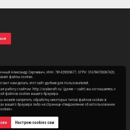
ься
чный Александр Сергеевич, ИНН: 781429059677, ОГРН: 316784700067420,
вает файлы cookies.
гают нам делать этот сайт удобнее для пользователей.
 работу с сайтом: http://scalecraft.ru/ (далее — сайт) вы соглашаетесь с
ой файлов cookies вашего браузера.
ы можете запретить обработку некоторых типов файлов cookies в
ах вашего браузера либо на странице «Уведомление об использовании
ookies».
асен
Настрою cookies сам