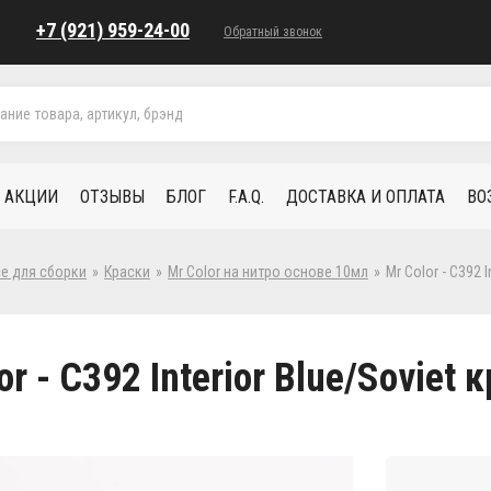
+7 (921) 959-24-00
Обратный звонок
АКЦИИ
ОТЗЫВЫ
БЛОГ
F.A.Q.
ДОСТАВКА И ОПЛАТА
ВО
се для сборки
»
Краски
»
Mr Color на нитро основе 10мл
»
Mr Color - C392 
or - C392 Interior Blue/Soviet