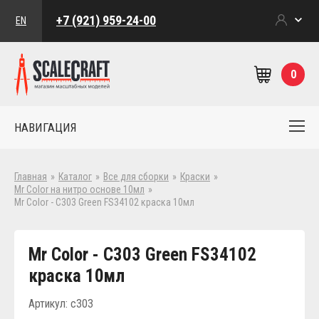
+7 (921) 959-24-00
EN
0
НАВИГАЦИЯ
Главная
»
Каталог
»
Все для сборки
»
Краски
»
Mr Color на нитро основе 10мл
»
Mr Color - C303 Green FS34102 краска 10мл
Mr Color - C303 Green FS34102
краска 10мл
Артикул: c303