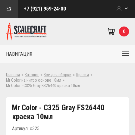
+7 (921) 959-24-00
EN
0
НАВИГАЦИЯ
Главная
»
Каталог
»
Все для сборки
»
Краски
»
Mr Color на нитро основе 10мл
»
Mr Color - C325 Gray FS26440 краска 10мл
Mr Color - C325 Gray FS26440
краска 10мл
Артикул: c325