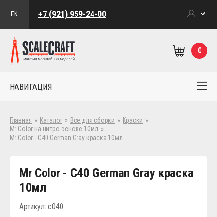
+7 (921) 959-24-00
EN
0
НАВИГАЦИЯ
Главная
»
Каталог
»
Все для сборки
»
Краски
»
Mr Color на нитро основе 10мл
»
Mr Color - C40 German Gray краска 10мл
Mr Color - C40 German Gray краска
10мл
Артикул: c040