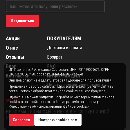
Подписаться
Акции
ПОКУПАТЕЛЯМ
О нас
Доставка и оплата
Отзывы
Возврат
Блог
F.A.Q.
ИП Пшеничный Александр Сергеевич, ИНН: 781429059677, ОГРН:
316784700067420, обрабатывает файлы cookies.
Контакты
ИНФОРМАЦИЯ
Они помогают нам делать этот сайт удобнее для пользователей.
Политика конфиденциальности
Продолжая работу с сайтом: http://scalecraft.ru/ (далее — сайт) вы
соглашаетесь с обработкой файлов cookies вашего браузера.
Однако вы можете запретить обработку некоторых типов файлов
cookies в настройках вашего браузера либо на странице
«Уведомление об использовании файлов cookies».
ИНФОРМАЦИЯ НА САЙТЕ НЕ ЯВЛЯЕТСЯ ПУБЛИЧНОЙ
ОФЕРТОЙ.
Согласен
Настрою cookies сам