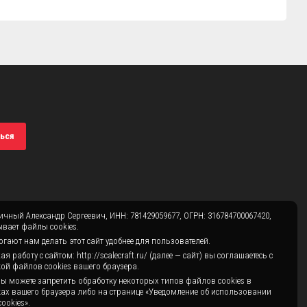
ься
чный Александр Сергеевич, ИНН: 781429059677, ОГРН: 316784700067420,
вает файлы cookies.
гают нам делать этот сайт удобнее для пользователей.
 работу с сайтом: http://scalecraft.ru/ (далее — сайт) вы соглашаетесь с
ой файлов cookies вашего браузера.
ы можете запретить обработку некоторых типов файлов cookies в
ах вашего браузера либо на странице «Уведомление об использовании
ookies».