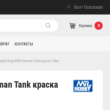
Вход
Регистрация
Корзина:
0
ЗВРАТ
КОНТАКТЫ
 Faded Gray WWII German Tank краска 10мл
rman Tank краска