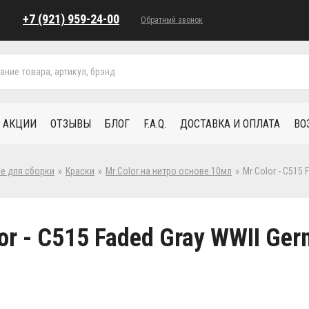
+7 (921) 959-24-00
Обратный звонок
АКЦИИ
ОТЗЫВЫ
БЛОГ
F.A.Q.
ДОСТАВКА И ОПЛАТА
ВО
се для сборки
»
Краски
»
Mr Color на нитро основе 10мл
»
Mr Color - C515
or - C515 Faded Gray WWII Ge