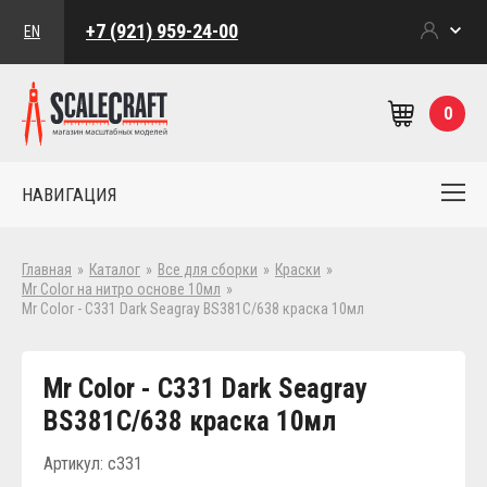
+7 (921) 959-24-00
EN
0
НАВИГАЦИЯ
Главная
»
Каталог
»
Все для сборки
»
Краски
»
Mr Color на нитро основе 10мл
»
Mr Color - C331 Dark Seagray BS381C/638 краска 10мл
Mr Color - C331 Dark Seagray
BS381C/638 краска 10мл
Артикул: c331