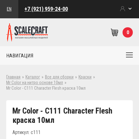
+7 (921) 959-24-00
EN
0
НАВИГАЦИЯ
Главная
»
Каталог
»
Все для сборки
»
Краски
»
Mr Color на нитро основе 10мл
»
Mr Color - C111 Character Flesh краска 10мл
Mr Color - C111 Character Flesh
краска 10мл
Артикул: c111