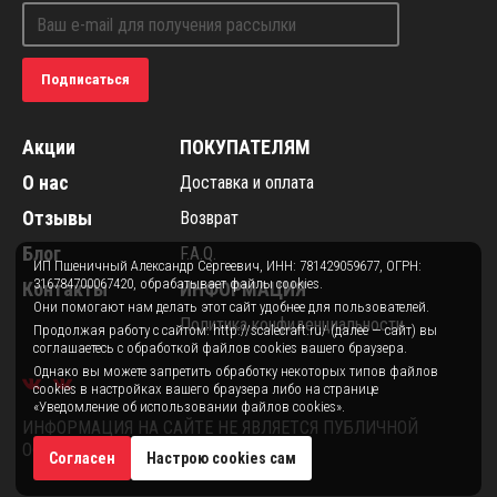
Подписаться
Акции
ПОКУПАТЕЛЯМ
О нас
Доставка и оплата
Отзывы
Возврат
Блог
F.A.Q.
ИП Пшеничный Александр Сергеевич, ИНН: 781429059677, ОГРН:
316784700067420, обрабатывает файлы cookies.
Контакты
ИНФОРМАЦИЯ
Они помогают нам делать этот сайт удобнее для пользователей.
Политика конфиденциальности
Продолжая работу с сайтом: http://scalecraft.ru/ (далее — сайт) вы
соглашаетесь с обработкой файлов cookies вашего браузера.
Однако вы можете запретить обработку некоторых типов файлов
cookies в настройках вашего браузера либо на странице
«Уведомление об использовании файлов cookies».
ИНФОРМАЦИЯ НА САЙТЕ НЕ ЯВЛЯЕТСЯ ПУБЛИЧНОЙ
ОФЕРТОЙ.
Согласен
Настрою cookies сам