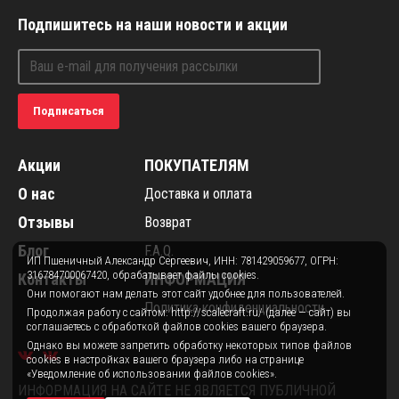
Подпишитесь на наши новости и акции
Подписаться
Акции
ПОКУПАТЕЛЯМ
О нас
Доставка и оплата
Отзывы
Возврат
Блог
F.A.Q.
ИП Пшеничный Александр Сергеевич, ИНН: 781429059677, ОГРН:
316784700067420, обрабатывает файлы cookies.
Контакты
ИНФОРМАЦИЯ
Они помогают нам делать этот сайт удобнее для пользователей.
Политика конфиденциальности
Продолжая работу с сайтом: http://scalecraft.ru/ (далее — сайт) вы
соглашаетесь с обработкой файлов cookies вашего браузера.
Однако вы можете запретить обработку некоторых типов файлов
cookies в настройках вашего браузера либо на странице
«Уведомление об использовании файлов cookies».
ИНФОРМАЦИЯ НА САЙТЕ НЕ ЯВЛЯЕТСЯ ПУБЛИЧНОЙ