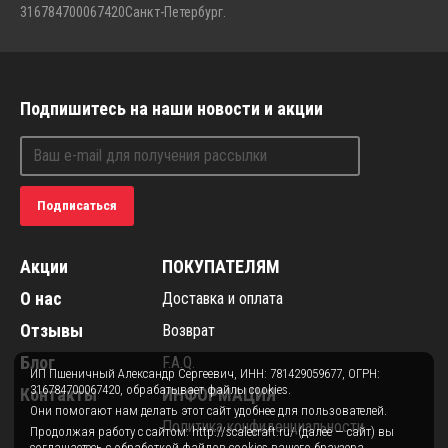
316784700067420
Санкт-Петербург.
Подпишитесь на наши новости и акции
Подписаться
Акции
ПОКУПАТЕЛЯМ
О нас
Доставка и оплата
Отзывы
Возврат
Блог
F.A.Q.
ИП Пшеничный Александр Сергеевич, ИНН: 781429059677, ОГРН:
316784700067420, обрабатывает файлы cookies.
Контакты
ИНФОРМАЦИЯ
Они помогают нам делать этот сайт удобнее для пользователей.
Политика конфиденциальности
Продолжая работу с сайтом: http://scalecraft.ru/ (далее — сайт) вы
соглашаетесь с обработкой файлов cookies вашего браузера.