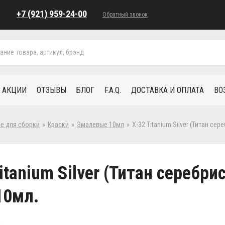
+7 (921) 959-24-00
Обратный звонок
АКЦИИ
ОТЗЫВЫ
БЛОГ
F.A.Q.
ДОСТАВКА И ОПЛАТА
ВО
се для сборки
»
Краски
»
Эмалевые 10мл
»
Х-32 Titanium Silver (Титан сер
itanium Silver (Титан серебри
10мл.
2