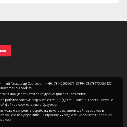
ься
чный Александр Сергеевич, ИНН: 781429059677, ОГРН: 316784700067420,
вает файлы cookies.
гают нам делать этот сайт удобнее для пользователей.
 работу с сайтом: http://scalecraft.ru/ (далее — сайт) вы соглашаетесь с
ой файлов cookies вашего браузера.
ы можете запретить обработку некоторых типов файлов cookies в
ах вашего браузера либо на странице «Уведомление об использовании
ookies».