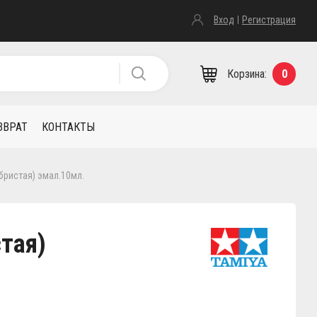
Вход
Регистрация
Корзина:
0
ЗВРАТ
КОНТАКТЫ
ебристая) эмал.10мл.
стая)