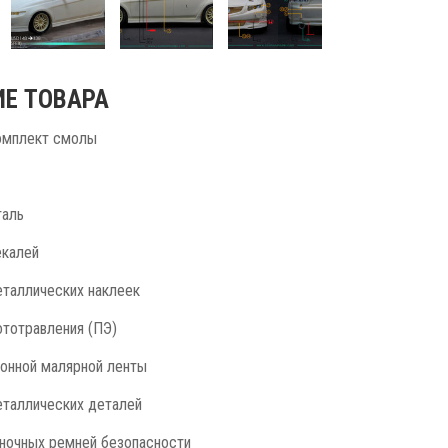
Е ТОВАРА
омплект смолы
таль
екалей
еталлических наклеек
ототравления (ПЭ)
конной малярной ленты
еталлических деталей
оночных ремней безопасности