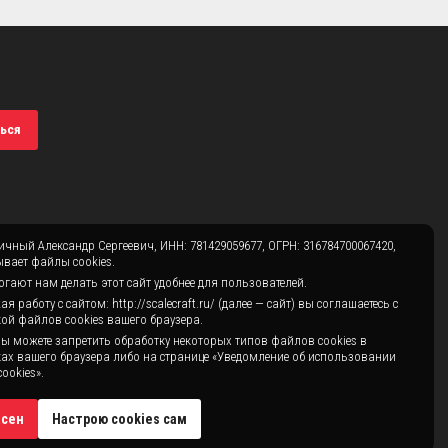
ься
чный Александр Сергеевич, ИНН: 781429059677, ОГРН: 316784700067420,
вает файлы cookies.
гают нам делать этот сайт удобнее для пользователей.
 работу с сайтом: http://scalecraft.ru/ (далее — сайт) вы соглашаетесь с
ой файлов cookies вашего браузера.
ы можете запретить обработку некоторых типов файлов cookies в
ах вашего браузера либо на странице «Уведомление об использовании
ookies».
асен
Настрою cookies сам