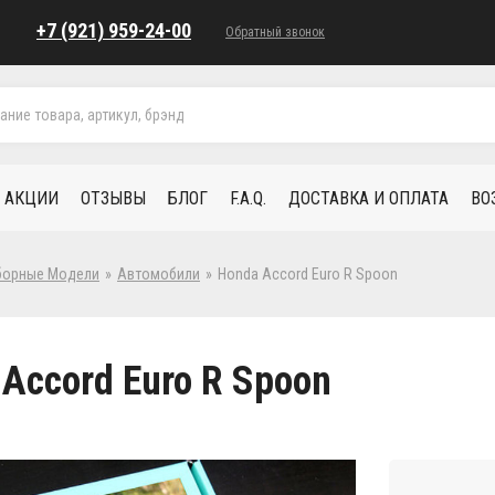
+7 (921) 959-24-00
Обратный звонок
АКЦИИ
ОТЗЫВЫ
БЛОГ
F.A.Q.
ДОСТАВКА И ОПЛАТА
ВО
борные Модели
»
Автомобили
»
Honda Accord Euro R Spoon
Accord Euro R Spoon