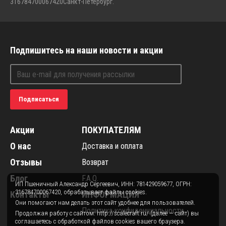
316784700067420
Санкт-Петербург.
Подпишитесь на наши новости и акции
Подписаться
Акции
ПОКУПАТЕЛЯМ
О нас
Доставка и оплата
Отзывы
Возврат
Блог
F.A.Q.
ИП Пшеничный Александр Сергеевич, ИНН: 781429059677, ОГРН:
316784700067420, обрабатывает файлы cookies.
Контакты
ИНФОРМАЦИЯ
Они помогают нам делать этот сайт удобнее для пользователей.
Политика конфиденциальности
Продолжая работу с сайтом: http://scalecraft.ru/ (далее — сайт) вы
соглашаетесь с обработкой файлов cookies вашего браузера.