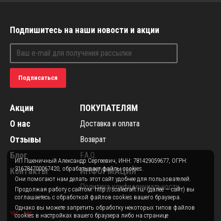
Подпишитесь на наши новости и акции
Подписаться
Акции
ПОКУПАТЕЛЯМ
О нас
Доставка и оплата
Отзывы
Возврат
Блог
F.A.Q.
ИП Пшеничный Александр Сергеевич, ИНН: 781429059677, ОГРН:
316784700067420, обрабатывает файлы cookies.
Контакты
ИНФОРМАЦИЯ
Они помогают нам делать этот сайт удобнее для пользователей.
Политика конфиденциальности
Продолжая работу с сайтом: http://scalecraft.ru/ (далее — сайт) вы
соглашаетесь с обработкой файлов cookies вашего браузера.
Однако вы можете запретить обработку некоторых типов файлов
cookies в настройках вашего браузера либо на странице