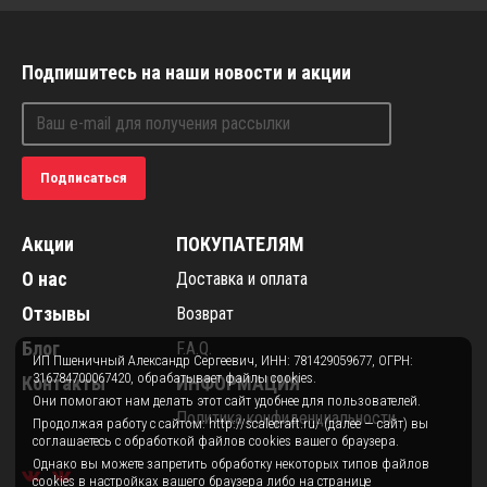
Подпишитесь на наши новости и акции
Подписаться
Акции
ПОКУПАТЕЛЯМ
О нас
Доставка и оплата
Отзывы
Возврат
Блог
F.A.Q.
ИП Пшеничный Александр Сергеевич, ИНН: 781429059677, ОГРН:
316784700067420, обрабатывает файлы cookies.
Контакты
ИНФОРМАЦИЯ
Они помогают нам делать этот сайт удобнее для пользователей.
Политика конфиденциальности
Продолжая работу с сайтом: http://scalecraft.ru/ (далее — сайт) вы
соглашаетесь с обработкой файлов cookies вашего браузера.
Однако вы можете запретить обработку некоторых типов файлов
cookies в настройках вашего браузера либо на странице