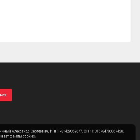
ься
чный Александр Сергеевич, ИНН: 781429059677, ОГРН: 316784700067420,
вает файлы cookies.