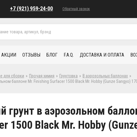
+7 (921) 959-24-00
Обратный звонок
АКЦИИ
ОТЗЫВЫ
БЛОГ
F.A.Q.
ДОСТАВКА И ОПЛАТА
ВО
се для сборки
»
Прочая химия
»
Грунтовка
»
В аэрозольных баллонах
»
ьном баллоне Mr. Finishing Surfacer 1500 Black Mr. Hobby (Gunze Sangyo) 17
 грунт в аэрозольном баллоне
er 1500 Black Mr. Hobby (Gunz