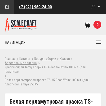
+7 (921) 959-24-00
EN
0
НАВИГАЦИЯ
Главная
»
Каталог
»
Все для сборки
»
Краски
»
Аэрозольные баллоны
»
Краски-спрей Tamiya серия TS в баллонах по 100 мл. (для
пластика)
»
Белая перламутровая краска TS-45 Pearl White 100 мл. (для
пластика) Tamiya 85045
Белая перламутровая краска TS-