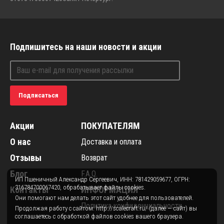
Подпишитесь на наши новости и акции
Подписаться
Акции
ПОКУПАТЕЛЯМ
О нас
Доставка и оплата
Отзывы
Возврат
Блог
F.A.Q.
ИП Пшеничный Александр Сергеевич, ИНН: 781429059677, ОГРН:
316784700067420, обрабатывает файлы cookies.
Контакты
ИНФОРМАЦИЯ
Они помогают нам делать этот сайт удобнее для пользователей.
Политика конфиденциальности
Продолжая работу с сайтом: http://scalecraft.ru/ (далее — сайт) вы
соглашаетесь с обработкой файлов cookies вашего браузера.