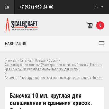
+7 (921) 959-24-00
EN
0
НАВИГАЦИЯ
Главная
»
Каталог
»
Все для сборки
»
Сопутствующие товары. (Маскировочные ленты, Пипетки, Ёмкости
для красок, Наждачная бумага, Коврики для резки)
»
Баночка 10 мл. круглая для смешивания и хранения красок. Tamiya
Баночка 10 мл. круглая для
смешивания и хранения красок.