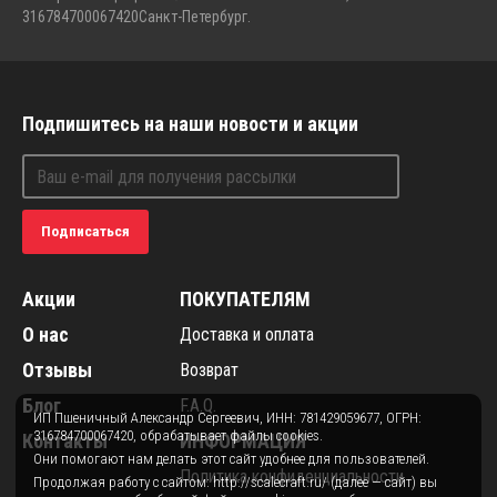
316784700067420
Санкт-Петербург.
Подпишитесь на наши новости и акции
Подписаться
Акции
ПОКУПАТЕЛЯМ
О нас
Доставка и оплата
Отзывы
Возврат
Блог
F.A.Q.
ИП Пшеничный Александр Сергеевич, ИНН: 781429059677, ОГРН:
316784700067420, обрабатывает файлы cookies.
Контакты
ИНФОРМАЦИЯ
Они помогают нам делать этот сайт удобнее для пользователей.
Политика конфиденциальности
Продолжая работу с сайтом: http://scalecraft.ru/ (далее — сайт) вы